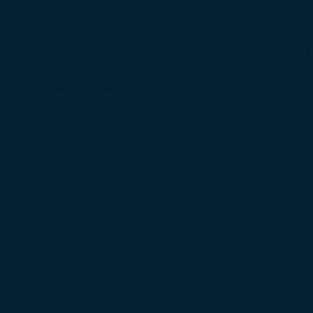
Herstellerseite:
LISA DONETTI -
dianelegrandbridal.com
NOVABELLA -
dianelegrandbridal.com