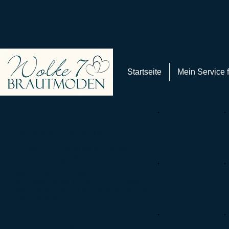
Startseite
Mein Service f
Novabella und DeLuxe
Klicken Sie auf eines der Bilder,
um es zu vergrößern.
Alle Modelle sind erhältlich in
den Größen 32 bis 64. Die meisten modelle
sind in ivory, z
um Teil auch in blush und nude
Tönen erhältlich.
Hier gelangen Sie direkt zur