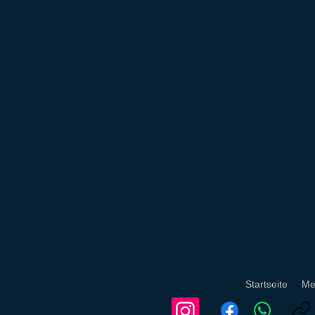
Selbstverständlich kann die Farbe
des Gürtels immer verändert werden.
Bei einigen Kleidern kann man sogar die
Farbe der Stickerei aussuchen.
Klicken Sie auf "Alle Bilder anzeigen" u
komplette Kollektion 2015 zu sehen >>
Startseite
Mei