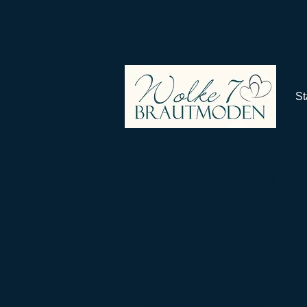
St
Assorti (Diane Legrand)
Hier finden Sie die Bilder der
neuen Kollektion 2015
Klicken Sie auf eines der Bilder
um es zu vergrößern.
Alle Modelle sind erhältlich in
den Größen 32 bis 64,
in den Farben weiß und ivory.